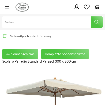
Gartenvergnügen für Generationen
Schnelle Lieferung und Montage möglich
Stets maßgeschneiderte Beratung
Sonnenschirme
Komplette Sonnenschirme
Scolaro Palladio Standard Parasol 300 x 300 cm