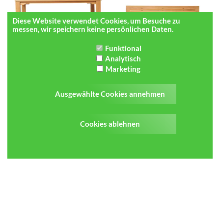
Diese Website verwendet Cookies, um Besuche zu
messen, wir speichern keine persönlichen Daten.
Funktional
Traditional Teak MAXIMA tisch 180 x
Traditional Teak MAXIMA tisch 300 x
Analytisch
93 cm
103 cm
Marketing
€ 2.299,00
€ 3.499,01
Preis pro Stück
Preis pro Stück
Ausgewählte Cookies annehmen
Cookies ablehnen
Traditional Teak NOOR tisch 320 x
Traditional Teak SOFIA Klapptisch
100 cm
110 x 70 cm