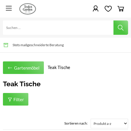
Gartenvergnügen für Generationen
Schnelle Lieferung und Montage möglich
Stets maßgeschneiderte Beratung
Teak Tische
Gartenmöbel
Teak Tische
Filter
Sortieren nach: