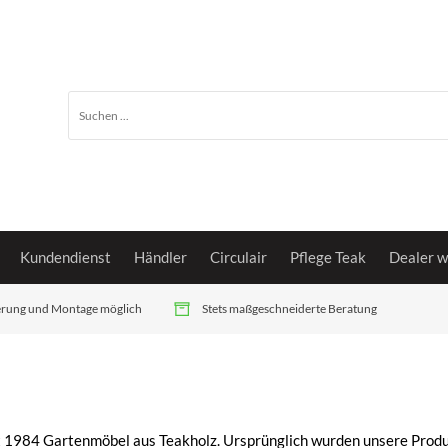
Kundendienst
Händler
Circulair
Pflege Teak
Dealer w
ferung und Montage möglich
Stets maßgeschneiderte Beratung
it 1984 Gartenmöbel aus Teakholz. Ursprünglich wurden unsere Produ